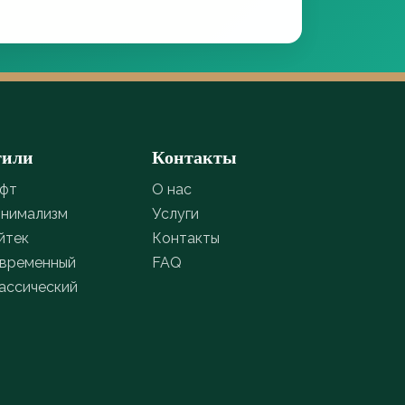
тили
Контакты
фт
О нас
нимализм
Услуги
йтек
Контакты
временный
FAQ
ассический