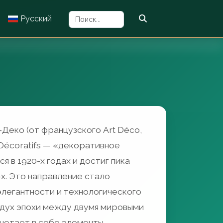
Русский
Деко (от французского Art Déco,
Décoratifs — «декоративное
я в 1920-х годах и достиг пика
-х. Это направление стало
легантности и технологического
 дух эпохи между двумя мировыми
четает в себе элементы