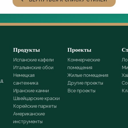
Продукты
Проекты
С
Испанские кафели
Коммерческие
Ло
Итальянские обои
помещения
Ми
Немецкая
Жилые помещения
Ха
од
сантехника
Другие проекты
Со
Иранские камни
Все проекты
Кл
Швейцарские краски
Корейские паркеты
Американские
инструменты