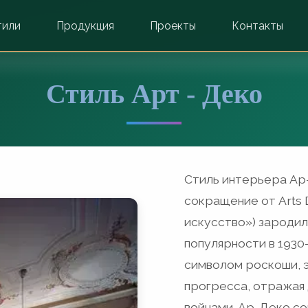
тили
Продукция
Проекты
Контакты
Стиль Арт - Деко
Стиль интерьера Ар-
сокращение от Arts 
искусство») зародилс
популярности в 1930
символом роскоши, э
прогресса, отражая
войнами. Ар-Деко со