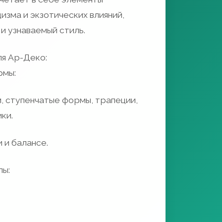
изма и экзотических влияний,
 и узнаваемый стиль.
ля Ар-Деко:
рмы:
и, ступенчатые формы, трапеции,
ки.
 и балансе.
ы: