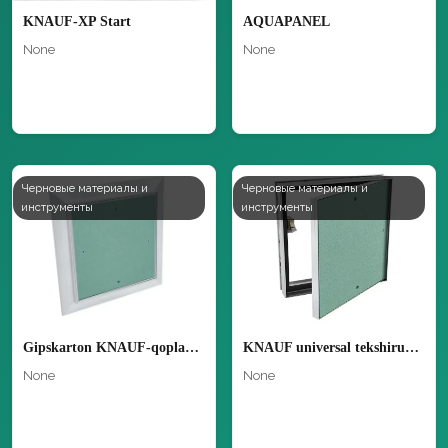
KNAUF-XP Start
AQUAPANEL
None
None
Черновые материалы и
Черновые материалы и
инструменты
инструменты
Gipskarton KNAUF-qoplamalardan ishlangan (GQP) konstruksiyalar uchun KNAUF tekshiruv tomqopqogʻi
KNAUF universal tekshiruv tomqopqogʻi
None
None