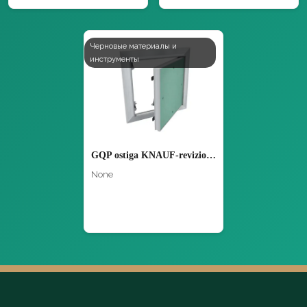
Черновые материалы и
инструменты
GQP ostiga KNAUF-revizion lyuki
None