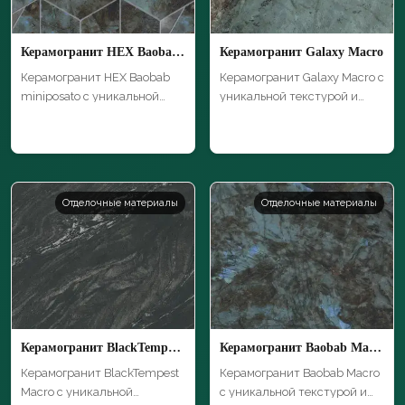
Керамогранит HEX Baobab miniposato
Керамогранит Galaxy Macro
Керамогранит HEX Baobab
Керамогранит Galaxy Macro с
miniposato с уникальной
уникальной текстурой и
текстурой и…
высоким …
Отделочные материалы
Отделочные материалы
Керамогранит BlackTempest Macro
Керамогранит Baobab Macro
Керамогранит BlackTempest
Керамогранит Baobab Macro
Macro с уникальной
с уникальной текстурой и