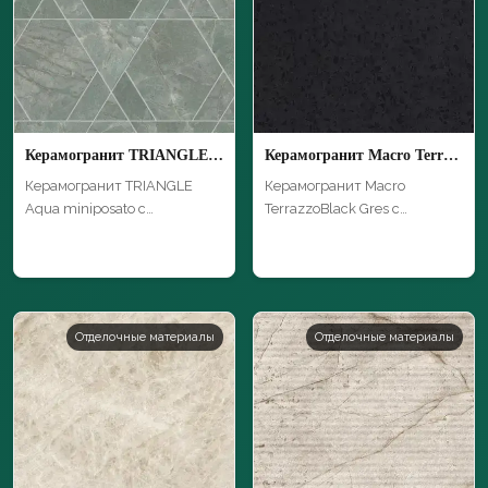
Керамогранит TRIANGLE Aqua miniposato
Керамогранит Macro TerrazzoBlack Gres
Керамогранит TRIANGLE
Керамогранит Macro
Aqua miniposato с
TerrazzoBlack Gres с
уникальной текстуро…
уникальной текстуро…
Отделочные материалы
Отделочные материалы