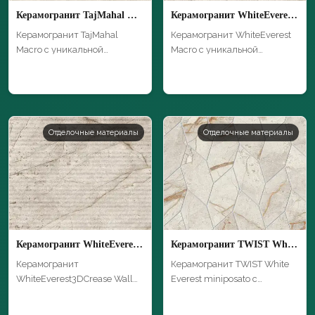
Керамогранит TajMahal Macro
Керамогранит WhiteEverest Macro
Керамогранит TajMahal
Керамогранит WhiteEverest
Macro с уникальной
Macro с уникальной
текстурой и высоки…
текстурой и вы…
Отделочные материалы
Отделочные материалы
Керамогранит WhiteEverest3DCrease Wall Macro
Керамогранит TWIST White Everest miniposato
Керамогранит
Керамогранит TWIST White
WhiteEverest3DCrease Wall
Everest miniposato с
Macro с уникальной т…
уникальной те…