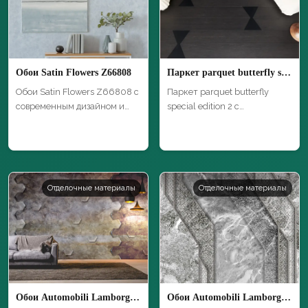
Обои Satin Flowers Z66808
Паркет parquet butterfly special edition 2
Обои Satin Flowers Z66808 с
Паркет parquet butterfly
современным дизайном и
special edition 2 с
высоким …
естественной т…
Отделочные материалы
Отделочные материалы
Обои Automobili Lamborghini 2 Z90079
Обои Automobili Lamborghini 2 Z90060 3