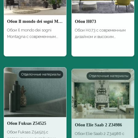
Обои Il mondo dei sogni Montagna
Обои H073
Обои Il mondo dei sogni
Обои H073 с современным
Montagna с современным
дизайном и высоким
дизайном и в…
качеством для ст…
Отделочные материалы
Отделочные материалы
Обои Fuksas Z54525
Обои Elie Saab 2 Z34986
Обои Fuksas Z54525 с
Обои Elie Saab 2 Z34986 с
современным дизайном и
современным дизайном и