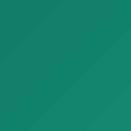
Обои Home Digital Panels Z47942
Паркет Loop Parquet NaturalGenius Listone Giordano 05
Обои Home Digital Panels
Паркет Loop Parquet
Z47942 с современным
NaturalGenius Listone
дизайном и вы…
Giordano 05 с ест…
Отделочные материалы
Отделочные материалы