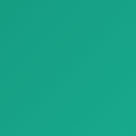
Паркет Premium Structured Stone Look Tiles Refin River
Паркет Magnetico Pienza
Паркет Premium Structured
Паркет Magnetico Pienza с
Stone Look Tiles Refin River с …
естественной текстурой
дерева, со…
Отделочные материалы
Отделочные материалы