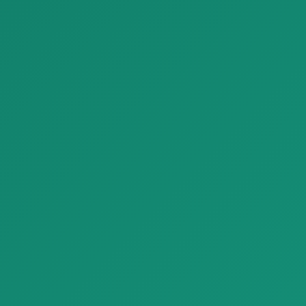
Паркет MLG 21 NG Medoc Mirantico Listone Giordano Margaritelli Project 01 01 1
Паркет Marine Tek parquet outdoor C 1920x1200
Паркет MLG 21 NG Medoc
Паркет Marine Tek parquet
Mirantico Listone Giordano
outdoor C 1920x1200 с
Margarite…
естественно…
Отделочные материалы
Отделочные материалы
Паркет Premium Larch Wood Look Plank Tiles Refin Larix
Паркет Luxury Venetian Terrazzo Look Tiles Refin Flake
Паркет Premium Larch Wood
Паркет Luxury Venetian
Look Plank Tiles Refin Larix с …
Terrazzo Look Tiles Refin Flake
с …