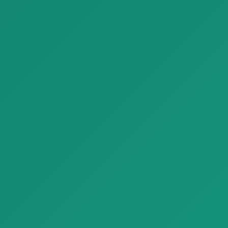
Отделочные материалы
Отделочные материалы
Паркет Fresco Look Tiles Plaster Effect Floors Refin Affrescati
Паркет parquet graphit G2 special edition circular A
Паркет Fresco Look Tiles
Паркет parquet graphit G2
Plaster Effect Floors Refin Af…
special edition circular A с
есте…
Отделочные материалы
Отделочные материалы