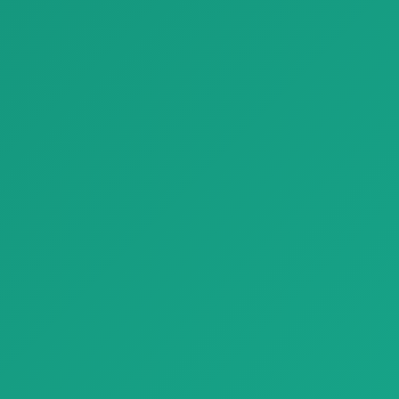
Отделочные материалы
Отделочные материалы
Паркет parquet natural genius slide montblanc 03
Паркет White Marble Look Porcelain Tiles Refin Prestigio
Паркет parquet natural
Паркет White Marble Look
genius slide montblanc 03 с
Porcelain Tiles Refin Prestigio
естестве…
…
Отделочные материалы
Отделочные материалы