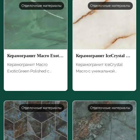
Отделочные материалы
Отделочные материалы
Керамогранит Macro ExoticGreen Polished
Керамогранит IceCrystal Macro
Керамогранит Macro
Керамогранит IceCrystal
ExoticGreen Polished с
Macro с уникальной
уникальной тексту…
текстурой и высо…
Отделочные материалы
Отделочные материалы