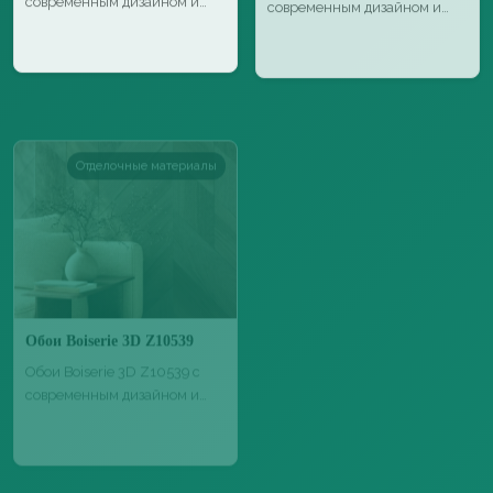
высоким качеств…
высоким ка…
Отделочные материалы
Отделочные материалы
Обои Boiserie 3D Z10539
Паркет Grisaglie GrigioMarino 1
Обои Boiserie 3D Z10539 с
Паркет Grisaglie GrigioMarino
современным дизайном и
1 с естественной текстурой
высоким ка…
де…
Отделочные материалы
Отделочные материалы