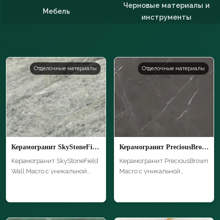
Черновые материалы и
Мебель
инструменты
Отделочные материалы
Отделочные материалы
Керамогранит SkyStoneField Wall Macro
Керамогранит PreciousBrown Macro
Керамогранит SkyStoneField
Керамогранит PreciousBrown
Wall Macro с уникальной
Macro с уникальной
текстуро…
текстурой и в…