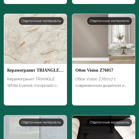
Отделочные материалы
Отделочные материалы
Керамогранит TRIANGLE White Everest miniposato
Обои Vision Z76017
Керамогранит TRIANGLE
Обои Vision Z76017 с
White Everest miniposato с
современным дизайном и
уникальной…
высоким качеств…
Отделочные материалы
Отделочные материалы