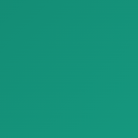
Паркет Chiseled Edge Stone Look Porcelain Tiles Refin Beat
Паркет French Parquet Porcelain Tiles Inlaid Wood Refin Mansion
Паркет Chiseled Edge Stone
Паркет French Parquet
Look Porcelain Tiles Refin Bea…
Porcelain Tiles Inlaid Wood
Refin…
Отделочные материалы
Отделочные материалы