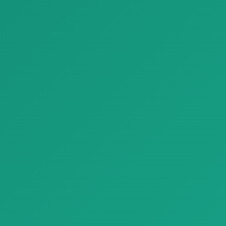
Паркет Conte Rovere parquet naturalgenius B 1920x1080
Паркет noce canaletto parquet classica A 1920x1080
Паркет Conte Rovere parquet
Паркет noce canaletto
naturalgenius B 1920x1080 с
parquet classica A 1920x1080
ест…
с естест…
Отделочные материалы
Отделочные материалы
Паркет decking frassino outdoor listone giordano c 1920x1080
Паркет biscuit1 civita1695 parquet natural genius A 1920x1080
Паркет decking frassino
Паркет biscuit1 civita1695
outdoor listone giordano c
parquet natural genius A
1920x108…
1920x10…