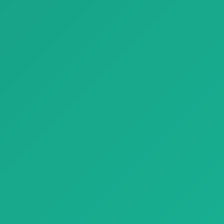
Паркет parquet nui natural genius 01
Паркет perigal paola lenti natural genius
Паркет parquet nui natural
Паркет perigal paola lenti
genius 01 с естественной
natural genius с
текстур…
естественной те…
Отделочные материалы
Паркет rovere puro parquet medoc E 1920x1080
Паркет rovere puro parquet
medoc E 1920x1080 с
естественной…