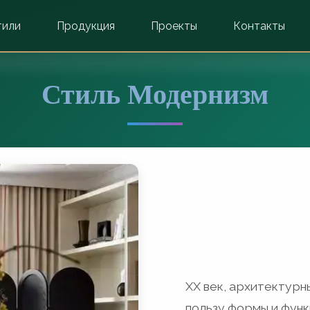
тили
Продукция
Проекты
Контакты
Стиль Модернизм
XX век, архитектурны
пользу формы и функ