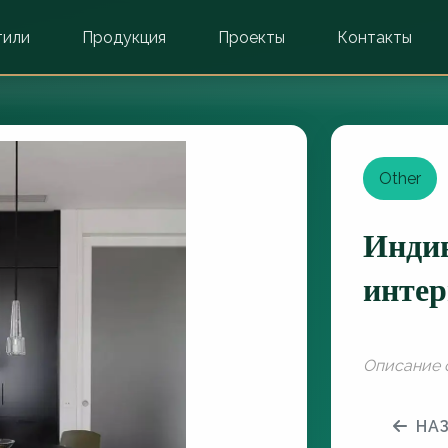
тили
Продукция
Проекты
Контакты
Other
Инди
инте
Описание 
НА