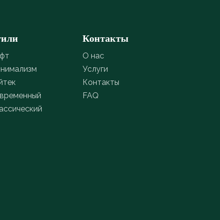
тили
Контакты
фт
О нас
нимализм
Услуги
йтек
Контакты
временный
FAQ
ассический