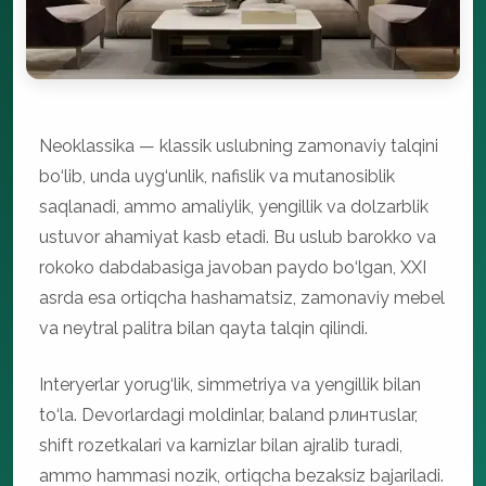
Neoklassika — klassik uslubning zamonaviy talqini
bo‘lib, unda uyg‘unlik, nafislik va mutanosiblik
saqlanadi, ammo amaliylik, yengillik va dolzarblik
ustuvor ahamiyat kasb etadi. Bu uslub barokko va
rokoko dabdabasiga javoban paydo bo‘lgan, XXI
asrda esa ortiqcha hashamatsiz, zamonaviy mebel
va neytral palitra bilan qayta talqin qilindi.
Interyerlar yorug‘lik, simmetriya va yengillik bilan
to‘la. Devorlardagi moldinlar, baland pлинтuslar,
shift rozetkalari va karnizlar bilan ajralib turadi,
ammo hammasi nozik, ortiqcha bezaksiz bajariladi.