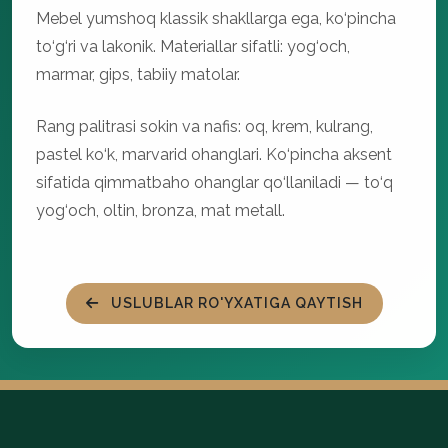
Mebel yumshoq klassik shakllarga ega, ko‘pincha
to‘g‘ri va lakonik. Materiallar sifatli: yog‘och,
marmar, gips, tabiiy matolar.
Rang palitrasi sokin va nafis: oq, krem, kulrang,
pastel ko‘k, marvarid ohanglari. Ko‘pincha aksent
sifatida qimmatbaho ohanglar qo‘llaniladi — to‘q
yog‘och, oltin, bronza, mat metall.
USLUBLAR RO'YXATIGA QAYTISH