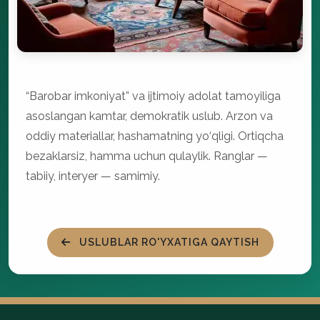
“Barobar imkoniyat” va ijtimoiy adolat tamoyiliga
asoslangan kamtar, demokratik uslub. Arzon va
oddiy materiallar, hashamatning yo‘qligi. Ortiqcha
bezaklarsiz, hamma uchun qulaylik. Ranglar —
tabiiy, interyer — samimiy.
USLUBLAR RO'YXATIGA QAYTISH