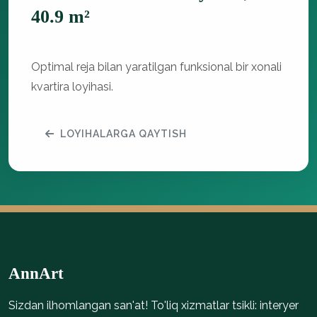
40.9 m²
Optimal reja bilan yaratilgan funksional bir xonali
kvartira loyihasi.
LOYIHALARGA QAYTISH
AnnArt
Sizdan ilhomlangan san'at! To'liq xizmatlar tsikli: interyer