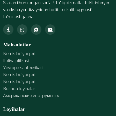
Sizdan ilhomlangan san'at! To'liq xizmatlar tsikli: interyer
va eksteryer dizaynidan tortib to 'kalit tugmasi'
ta'mirlashgacha.
Mahsulotlar
Nemis bo'yoqlari
Italiya plitkasi
Yevropa santexnikasi
Nemis bo'yoqlari
Nemis bo'yoqlari
Boshqa loyihalar
Американские инструменты
Loyihalar