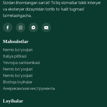
Sizdan ilhomlangan san'at! To'liq xizmatlar tsikli: interyer
va eksteryer dizaynidan tortib to 'kalit tugmasi'
ta'mirlashgacha.
Mahsulotlar
Nemis bo'yoqlari
Italiya plitkasi
Yevropa santexnikasi
Nemis bo'yoqlari
Nemis bo'yoqlari
Boshqa loyihalar
Американские инструменты
Loyihalar