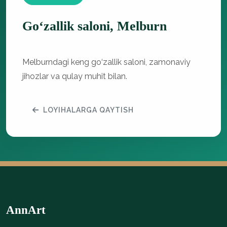
Go‘zallik saloni, Melburn
Melburndagi keng go‘zallik saloni, zamonaviy
jihozlar va qulay muhit bilan.
LOYIHALARGA QAYTISH
AnnArt